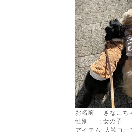
お名前 : きなこ
性別 : 女の子
アイテム: 太畝コ