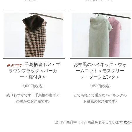
千鳥柄裏ボア・ブ
お袖風のハイネック・ウォ
ラウンブラック＜パーカ
ームニット＜モスグリー
ー・襟付き＞
ン・ダークピンク＞
3,600円(税込)
3,650円(税込)
残りわずかです！千鳥柄の裏ボア
とても軽くて暖かなハイネックの
の暖かなお洋服です♪
お袖風のお洋服です♪
全 [19] 商品中 [1-12] 商品を表示しています
次の