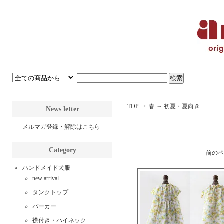
TOP
>
春 ～ 初夏・夏向き
News letter
メルマガ登録・解除はこちら
Category
前のペ
ハンドメイド犬服
new arrival
タンクトップ
パーカー
襟付き・ハイネック