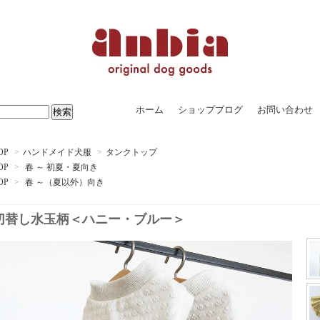
ホーム
ショップブログ
お問い合わせ
OP
>
ハンドメイド犬服
>
タンクトップ
OP
>
春 ～ 初夏・夏向き
OP
>
春 ～（夏以外）向き
切替し水玉柄＜ハニー・ブルー＞