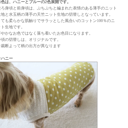
お色は、ハニーとブルーの2色展開です。
後ろ身頃と前身頃は、ぷちぷちと編まれた表情のある薄手のニット
生地と水玉柄の薄手の天竺ニット生地の切替しとなっています。
とても柔らかな肌触りでサラッとした風合いのコットン100％のニ
ット生地です。
鮮やかなお色ではなく落ち着いたお色目になります。
身頃の切替しは、オリジナルです。
※裁断よって柄の出方が異なります
☆ハニー