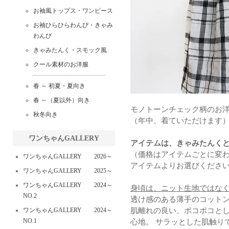
お袖風トップス・ワンピース
お袖ひらひらわんぴ・きゃみ
わんぴ
きゃみたんく・スモック風
クール素材のお洋服
春 ～ 初夏・夏向き
春 ～（夏以外）向き
モノトーンチェック柄のお
秋冬向き
（年中、着ていただけます
ワンちゃんGALLERY
アイテムは、きゃみたんく
（価格はアイテムごとに変
ワンちゃんGALLERY 2026～
アイテムよりお選びくださ
ワンちゃんGALLERY 2025～
ワンちゃんGALLERY 2024～
身頃は、ニット生地ではな
NO.2
透け感のある薄手のコット
ワンちゃんGALLERY 2024～
肌離れの良い、ポコポコと
NO.1
心地。 サラッとした肌触り