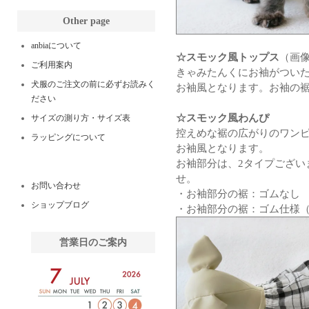
Other page
anbiaについて
☆スモック風トップス
（画
ご利用案内
きゃみたんくにお袖がつい
犬服のご注文の前に必ずお読みく
お袖風となります。お袖の
ださい
☆スモック風わんぴ
サイズの測り方・サイズ表
控えめな裾の広がりのワン
ラッピングについて
お袖風となります。
お袖部分は、2タイプござい
せ。
お問い合わせ
・お袖部分の裾：ゴムなし
ショップブログ
・お袖部分の裾：ゴム仕様
営業日のご案内