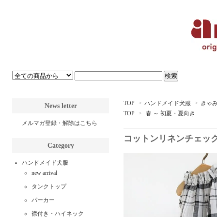
TOP
>
ハンドメイド犬服
>
きゃ
News letter
TOP
>
春 ～ 初夏・夏向き
メルマガ登録・解除はこちら
コットンリネンチェッ
Category
ハンドメイド犬服
new arrival
タンクトップ
パーカー
襟付き・ハイネック