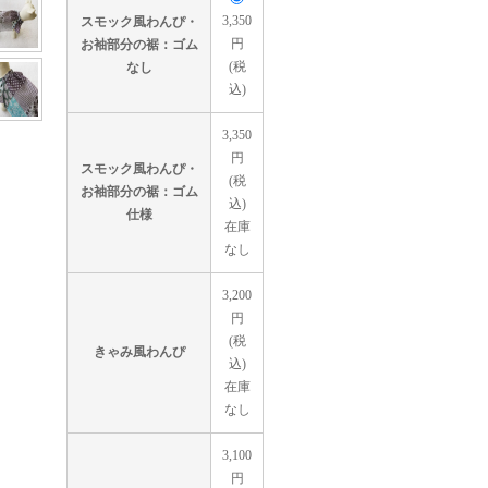
3,350
スモック風わんぴ・
円
お袖部分の裾：ゴム
(税
なし
込)
3,350
円
スモック風わんぴ・
(税
お袖部分の裾：ゴム
込)
仕様
在庫
なし
3,200
円
(税
きゃみ風わんぴ
込)
在庫
なし
3,100
円