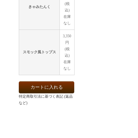
(税
きゃみたんく
込)
在庫
なし
3,350
円
(税
スモック風トップス
込)
在庫
なし
特定商取引法に基づく表記 (返品
など)