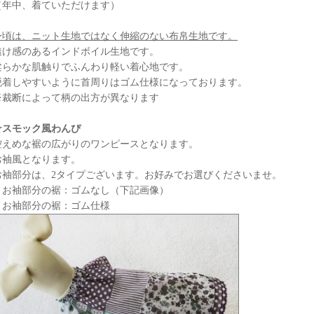
（年中、着ていただけます）
身頃は、ニット生地ではなく伸縮のない布帛生地です。
透け感のあるインドボイル生地です。
柔らかな肌触りでふんわり軽い着心地です。
脱着しやすいように首周りはゴム仕様になっております。
※裁断によって柄の出方が異なります
☆スモック風わんぴ
控えめな裾の広がりのワンピースとなります。
お袖風となります。
お袖部分は、2タイプございます。お好みでお選びくださいませ。
・お袖部分の裾：ゴムなし（下記画像）
・お袖部分の裾：ゴム仕様